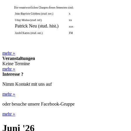
Die verantwortlichen Chargen dieses Semesters sind:
Jean-Baptiste Gödderz (stud. oec.)
x
Uday Mishra (stud. inf.)
xx
Patrick Neu (stud. hist.)
xxx
André Kartes (stud. oec.)
FM
mehr
»
Veranstaltungen
Keine Termine
mehr
»
Interesse ?
Nimm Kontakt mit uns auf
mehr
»
oder besuche unsere Facebook-Gruppe
mehr
»
Juni '26